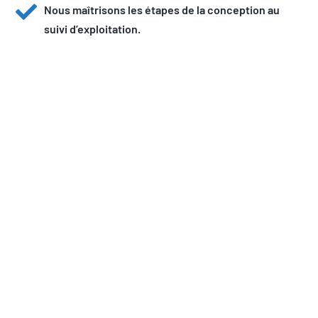
Nous maîtrisons les étapes de la conception au
suivi d’exploitation.
“ Nous concevons des
solutions
personnalisées
adaptées à chacune des
étapes de développement
souhaitées par nos
clients
”
Voir nos solutions hydrogène