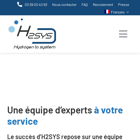
Passer
03 39 03 40 93
Nous contacter
FAQ
Recrutement
Presse
au
Français
contenu
Togg
Navi
Notre équipe
Accueil
Qui sommes-nous
Notre équipe
Produits
Services
Une équipe d’experts
à votre
service
Technologies
Le succès d’H2SYS repose sur une équipe