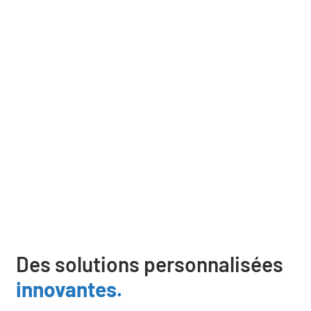
transition énergétique efficace et
durable. Elle est désormais en
mesure de répondre aux enjeux
de fourniture énergétique locale
neutre en CO2. ”
Des solutions personnalisées
innovantes.