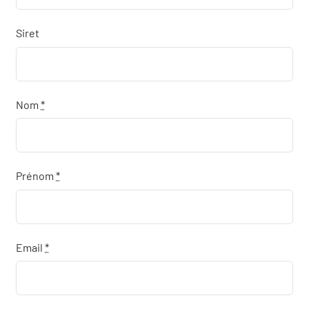
Qui sommes-nous
Siret
Actualités
Demander un devis
Nom
*
Prénom
*
Email
*