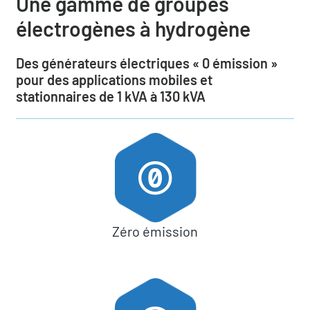
Une gamme de groupes
Qui sommes-nous
électrogènes à hydrogène
Actualités
Des générateurs électriques « 0 émission »
pour des applications mobiles et
stationnaires de 1 kVA à 130 kVA
Demander un devis
Zéro émission