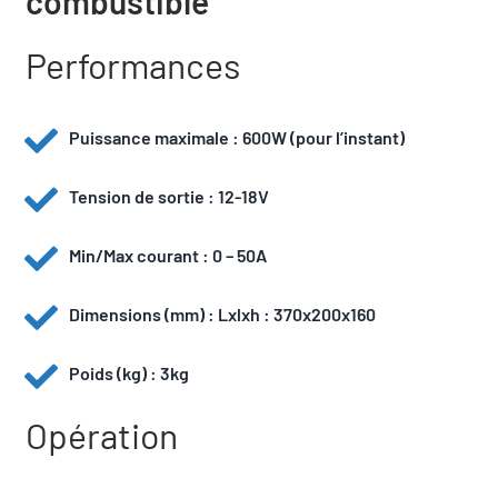
combustible
Qui sommes-nous
Performances
Actualités
Puissance maximale : 600W (pour l’instant)
Demander un devis
Tension de sortie : 12-18V
Min/Max courant : 0 – 50A
Dimensions (mm) : Lxlxh : 370x200x160
Poids (kg) : 3kg
Opération