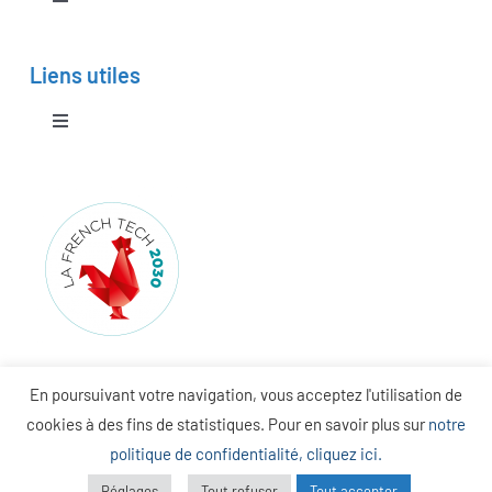
Toggle
Navigation
Notre histoire
Un système hybridé sur-mesure
Liens utiles
Notre savoir-faire
Toggle
Navigation
Demande de devis
Nos valeurs
Actualités
Notre équipe
Evénements
Affiliations & partenariats
En poursuivant votre navigation, vous acceptez l'utilisation de
FAQ
cookies à des fins de statistiques. Pour en savoir plus sur
notre
Copyright 2023 H2SYS – Tous droits réservés – Création Manon
politique de confidentialité, cliquez ici.
Presse
Horlacher, Webdesigner Freelance –
Mentions légales
–
Politique de
Réglages
Tout refuser
Tout accepter