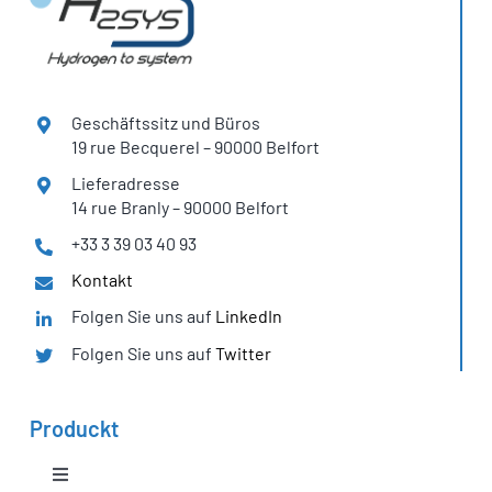
Geschäftssitz
und Büros
19 rue Becquerel – 90000 Belfort
Lieferadresse
14 rue Branly – 90000 Belfort
+33 3 39 03 40 93
Kontakt
Folgen Sie uns auf
LinkedIn
Folgen Sie uns auf
Twitter
Produckt
Toggle