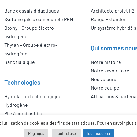
Banc d’essais didactiques
Architecte projet H2
Système pile à combustible PEM
Range Extender
Boxhy – Groupe électro-
Un système hybridé 
hydrogène
Thytan – Groupe électro-
Qui sommes nou
hydrogène
Banc fluidique
Notre histoire
Notre savoir-faire
Nos valeurs
Technologies
Notre équipe
Hybridation technologique
Affiliations & partena
Hydrogène
Pile à combustible
'utilisation de cookies à des fins de statistiques. Pour en savoir plus 
Réglages
Tout refuser
Tout accepter
Horlacher, Webdesigner Freelance –
Mentions légales
–
Politique de confidentiali