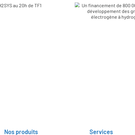
W
Economie réalisée
lés
1,5 Tonnes de CO2
da
Nos produits
Services