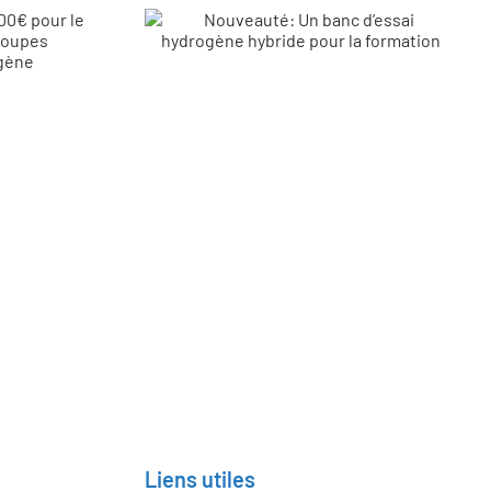
Retrouvez les
solutions H2SYS
ns plus de 12 pays
Liens utiles