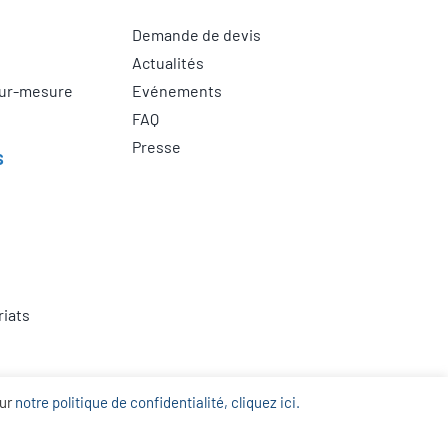
Demande de devis
Actualités
sur-mesure
Evénements
FAQ
Presse
s
riats
sur
notre politique de confidentialité, cliquez ici.
té
–
Salons