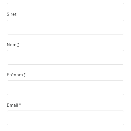
Qui sommes-nous
Siret
Actualités
Demander un devis
Nom
*
Prénom
*
Email
*