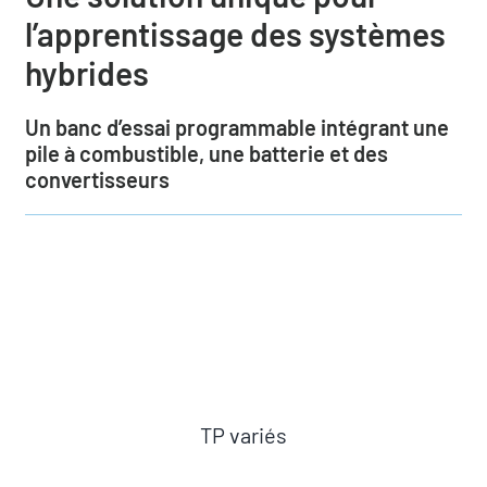
Qui sommes-nous
l’apprentissage des systèmes
hybrides
Actualités
Un banc d’essai programmable intégrant une
pile à combustible, une batterie et des
Demander un devis
convertisseurs
TP variés