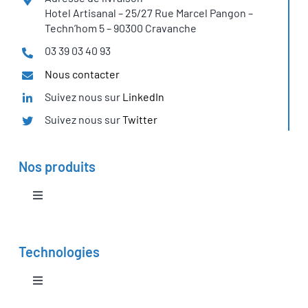
Hotel Artisanal – 25/27 Rue Marcel Pangon –
Techn’hom 5 – 90300 Cravanche
03 39 03 40 93
Nous contacter
Suivez nous sur
LinkedIn
Suivez nous sur
Twitter
Nos produits
Toggle
Navigation
Banc d’essais didactiques
Technologies
Système pile à combustible PEM
Toggle
Navigation