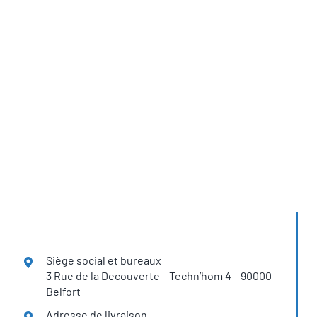
1,5 Tonnes de CO2
Retrouvez les
solutions H2SYS
dans plus de 12 pays
Siège social et bureaux
3 Rue de la Decouverte – Techn’hom 4 – 90000
Belfort
Adresse de livraison