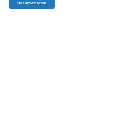
Más información
Más de 1000 kW
de productos installados
1.5 Tons de CO2
ahorradas
Puede encontrar
soluciones H2SYS
en más de 12 países