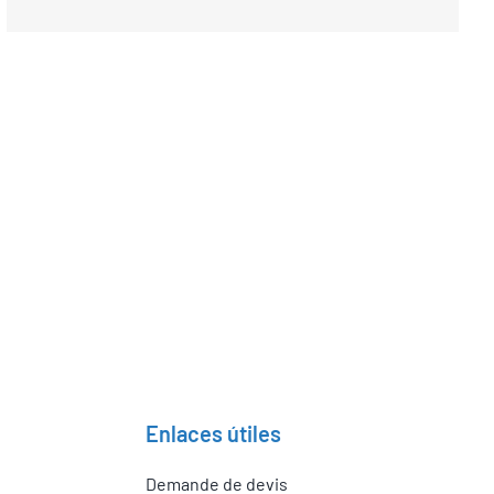
Puede encontrar
soluciones H2SYS
n más de 12 países
Enlaces útiles
Demande de devis