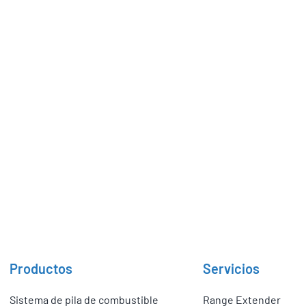
1.5 Tons de CO2
ahorradas
e
Productos
Servicios
Sistema de pila de combustible
Range Extender