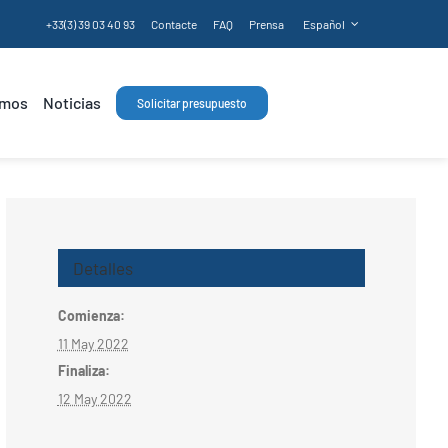
+33(3) 39 03 40 93
Contacte
FAQ
Prensa
Español
omos
Noticias
Solicitar presupuesto
Detalles
Comienza:
11 May 2022
Finaliza:
12 May 2022