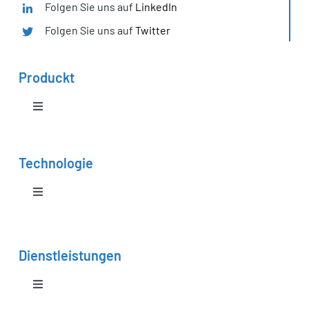
Folgen Sie uns auf
LinkedIn
Folgen Sie uns auf
Twitter
Produckt
Toggle
Navigation
Boxhy – Brennstoffzellen-Generatoren
Technologie
Thytan – Brennstoffzellen-Generatoren
Toggle
Navigation
Brennstoffzelle
PEMFC-Systeme
Dienstleistungen
Hybride Technologie
Lehrprüfstände
Toggle
Navigation