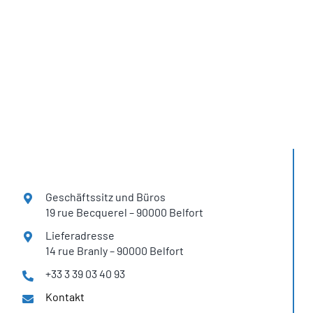
Sie finden
H2SYS-Systeme
in über 12 Ländern
Geschäftssitz
und Büros
19 rue Becquerel – 90000 Belfort
Lieferadresse
14 rue Branly – 90000 Belfort
+33 3 39 03 40 93
Kontakt