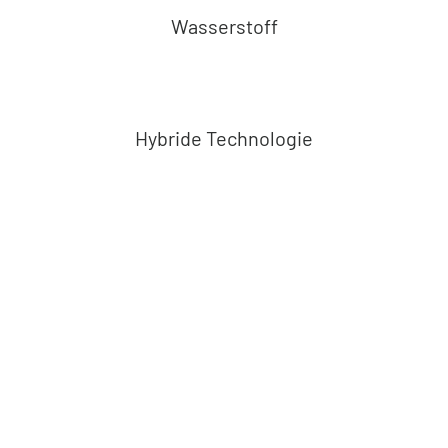
Über uns
Wasserstoff
Kostenvoranschlag
Hybride Technologie
Mehr als 1000 kW
Anlagenleistung installiert
1,5 Tonnen CO
2
weniger