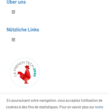
Über uns
Range Extender
Toggle
Navigation
Unser Know-how
Entwicklung von H2-Projekten
Nützliche Links
Unser Netzwerk
Toggle
Navigation
Angebot anfordern
Unser Team
FAQ
Unsere Geschichte
Presse
Unsere Philosophie
En poursuivant votre navigation, vous acceptez l'utilisation de
cookies à des fins de statistiques. Pour en savoir plus sur
notre