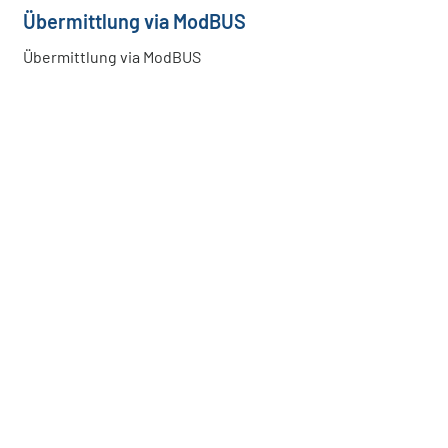
Übermittlung via ModBUS
Übermittlung via ModBUS
Mehr als 1000 kW
Anlagenleistung installiert
1,5 Tonnen CO
2
weniger
Sie finden