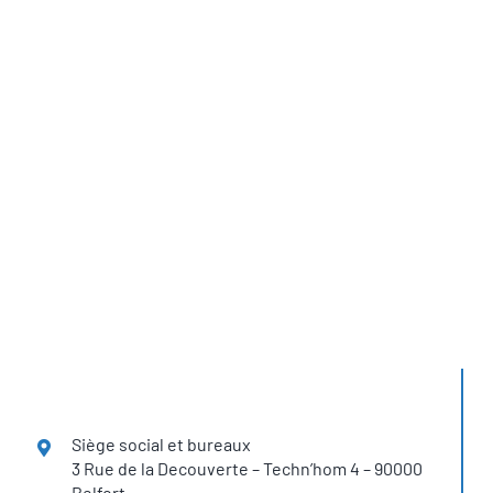
Economie réalisée
1,5 Tonnes de CO2
Retrouvez les
solutions H2SYS
dans plus de 12 pays
Siège social et bureaux
3 Rue de la Decouverte – Techn’hom 4 – 90000
Belfort