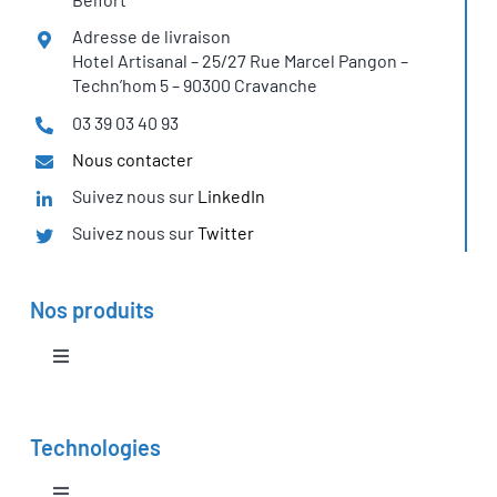
Adresse de livraison
Hotel Artisanal – 25/27 Rue Marcel Pangon –
Techn’hom 5 – 90300 Cravanche
03 39 03 40 93
Nous contacter
Suivez nous sur
LinkedIn
Suivez nous sur
Twitter
Nos produits
Toggle
Navigation
Banc d’essais didactiques
Technologies
Système pile à combustible PEM